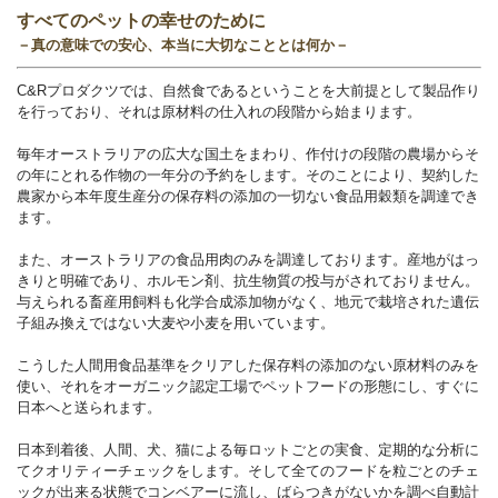
すべてのペットの幸せのために
－真の意味での安心、本当に大切なこととは何か－
C&Rプロダクツでは、自然食であるということを大前提として製品作り
を行っており、それは原材料の仕入れの段階から始まります。
毎年オーストラリアの広大な国土をまわり、作付けの段階の農場からそ
の年にとれる作物の一年分の予約をします。そのことにより、契約した
農家から本年度生産分の保存料の添加の一切ない食品用穀類を調達でき
ます。
また、オーストラリアの食品用肉のみを調達しております。産地がはっ
きりと明確であり、ホルモン剤、抗生物質の投与がされておりません。
与えられる畜産用飼料も化学合成添加物がなく、地元で栽培された遺伝
子組み換えではない大麦や小麦を用いています。
こうした人間用食品基準をクリアした保存料の添加のない原材料のみを
使い、それをオーガニック認定工場でペットフードの形態にし、すぐに
日本へと送られます。
日本到着後、人間、犬、猫による毎ロットごとの実食、定期的な分析に
てクオリティーチェックをします。そして全てのフードを粒ごとのチェ
ックが出来る状態でコンベアーに流し、ばらつきがないかを調べ自動計