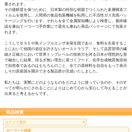
量されます。
その後鮮度を保つために、日本製の特別な樹脂でつくられた多層構造フ
ィルムを使用し、人間用の食品包装機械を転用した不活性ガス充填パッ
ケージングを行います。それらを全て金属探知機により検査し、最終確
認を兼ねて一つ一つ手作業にて遮光も兼ねた商品パッケージにて包装さ
れます。
こうしてＢＳＥや鳥インフルエンザ未発生国であり、食料を生産するこ
とにおいて他国の追従を許さないオーストラリア、そして品質管理の繊
細さ正確さにおいて世界トップレベルの技術力を誇る日本が理想的な形
で融合した結果、揺るぎ無い理念に基づくフード、化学合成物質無添加
で自然食であるのはもちろんのこと、全ての原材料を自信をもって表示
しその原産国を開示できる製品群が完成いたしました。
私たちは、実際にどのようなものをどのように使っているのか、そのす
べてが明らかにされることによりはじめて心から安心して与えることが
出来ると考えるからです。
商品検索
キーワード検索