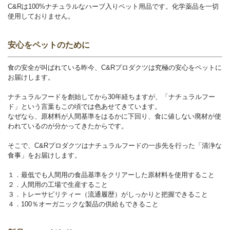
C&Rは100%ナチュラルなハーブ入りペット用品です。化学薬品を一切
使用しておりません。
安心をペットのために
食の安全が叫ばれている昨今、C&Rプロダクツは究極の安心をペットに
お届けします。
ナチュラルフードを創始してから30年経ちますが、「ナチュラルフー
ド」という言葉もこの頃では色あせてきています。
なぜなら、原材料が人間基準をはるかに下回り、食に値しない廃材が使
われているのが分かってきたからです。
そこで、C&Rプロダクツはナチュラルフードの一歩先を行った「清浄な
食事」をお届けします。
１．最低でも人間用の食品基準をクリアーした原材料を使用すること
２．人間用の工場で生産すること
３．トレーサビリティー（流通履歴）がしっかりと把握できること
４．100％オーガニックな製品の供給もできること