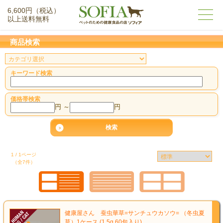
6,600円（税込）
以上送料無料
商品検索
キーワード検索
価格帯検索
円 ～
円
1 / 1ページ
（全7件）
健康屋さん 蚕虫華草=サンチュウカソウ= （冬虫夏
草）1ケース (1.5g 60包入り)