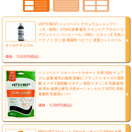
VET'S BEST ベッツベスト ナチュラルシャンプー
（犬・猫用） 470ml 皮膚 被毛 スキンケア アロエベラ
アラントイン パンテノール（VB5） ビタミンE 天然ハ
ーブ ノミ ダニ 蚊 脂漏性 べたつく 皮脂コントロール
オールナチュラル
価格： 5,610円(税込)
ベッツベスト スキンコートサポート 犬用 30粒 チュア
ブル 皮膚 被毛の健康 亜麻仁 フラックス オメガ６脂肪
酸 オメガ３脂肪酸 ビオチン 亜鉛 ビタミンE 毛量減 乾
燥 痒み 健康な被毛 天然オーシャンケルプ NSSC 馬鈴
薯澱粉 乾燥鶏レバー
価格： 5,390円(税込)
PRO-VETプロベット【サーモンオイル】500ml 犬用