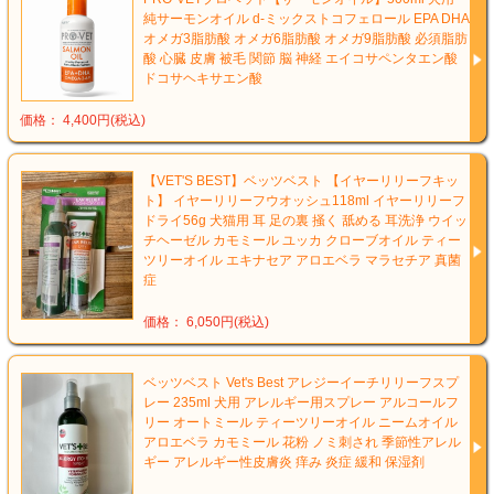
純サーモンオイル d-ミックストコフェロール EPA DHA
オメガ3脂肪酸 オメガ6脂肪酸 オメガ9脂肪酸 必須脂肪
酸 心臓 皮膚 被毛 関節 脳 神経 エイコサペンタエン酸
ドコサヘキサエン酸
価格： 4,400円(税込)
【VET'S BEST】ベッツベスト 【イヤーリリーフキッ
ト】 イヤーリリーフウオッシュ118ml イヤーリリーフ
ドライ56g 犬猫用 耳 足の裏 掻く 舐める 耳洗浄 ウイッ
チヘーゼル カモミール ユッカ クローブオイル ティー
ツリーオイル エキナセア アロエベラ マラセチア 真菌
症
価格： 6,050円(税込)
ベッツベスト Vet's Best アレジーイーチリリーフスプ
レー 235ml 犬用 アレルギー用スプレー アルコールフ
リー オートミール ティーツリーオイル ニームオイル
アロエベラ カモミール 花粉 ノミ刺され 季節性アレル
ギー アレルギー性皮膚炎 痒み 炎症 緩和 保湿剤