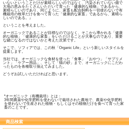
いないということだけが素晴らしいのではなく、汚染されていない畑で
大地の恵みをたくさんいただいて育った「健康的な植物」であるから、
素晴らしいのであり、同じように、家畜も配合飼料を一切使わないで有
機栽培の牧草だけを食べて育った「健康的な家畜」であるから、素晴ら
しいのである。』
ということを考えました。
オーガニックであることが目標なのではなく、そこから導かれる「健康
的な植物」「健康的な家畜」をいただけることが大事なのであり、重要
な鍵になるのではないかと考えた次第です。
そこで、ソフィアでは、この秋「Organic Life」という新しいスタイルを
提案します。
当社では、オーガニックな食材を使った「食事」「おやつ」「サプリメ
ント」「ケアー用品」、そして「猫の砂」まで、オーガニックにこだわ
ったものを各種取り揃えてみました。
どうぞお試しいただければと思います。
*オーガニック（有機栽培）とは：
3年間農薬や化学肥料を使わないで栽培された農地で、農薬や化学肥料
を使わないで生産された植物・もしくはその植物だけを食べて育った家
畜のことです。
商品検索