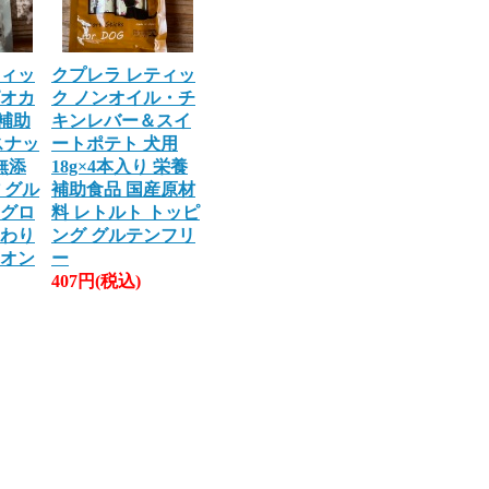
ティッ
クプレラ レティッ
ピオカ
ク ノンオイル・チ
補助
キンレバー＆スイ
スナッ
ートポテト 犬用
無添
18g×4本入り 栄養
 グル
補助食品 国産原材
マグロ
料 レトルト トッピ
まわり
ング グルテンフリ
イオン
ー
407円(税込)