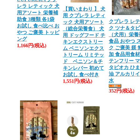
レラ レティック 犬
【買いまわり 】 犬
用アソート 栄養補
用 クプレラ レティ
助食 3種類 各1袋
クプレラ レ
ック 犬用アソート
お試し 食べ比べ お
ク ツナ＆タ
（総合栄養食） 犬
やつ ご褒美 トッピ
（犬用）栄養
用 ドッグフード チ
ング
食品 おやつ 
キンエクストリー
1,166円(税込)
ク ご褒美 躾 
ム ベニソンエクス
加 食品用食材
トリーム リミテッ
テンフリー 
ド ベニソン＆チ
タピオカ ひ
キンレバー 初めて
油 アルカリ
お試し 食べ付き
水
1,551円(税込)
352円(税込)