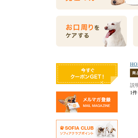
HO
商
説
1件