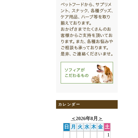
カレンダー
＜
2026年8月
＞
日
月
火
水
木
金
土
1