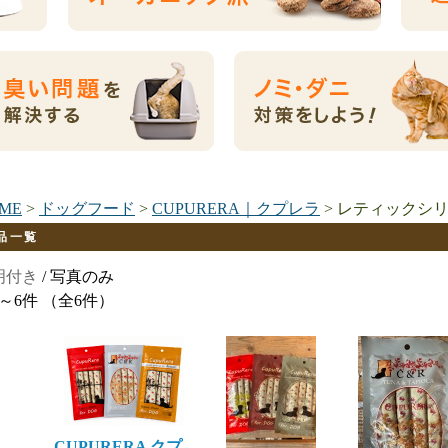
ME
>
ドッグフード
>
CUPURERA｜クプレラ
> レティックシ
品一覧
明付き
/ 写真のみ
～6件 （全6件）
CUPURERA クプ