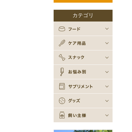
カテゴリ
C&R
KOMORO
C&R
KOMORO
ドッグフード一覧
クプレラ
アズミラ
初めて購入される方
多頭飼い
キャットフード一覧
クプレラ
アズミラ
初めて購入される方
多頭飼い
犬用
猫用
毛並みケア
口腔ケア
耳のケア
臭いケア
肌ケア
目のケア
お腹ケア
関節ケア
からだケア
トイレケア
クッキータイプ
スティックタイプ
ボーンタイプ
ジャーキータイプ
ボーロタイプ
国際天然サーモンシリーズ
ペットフードの見極め方
オーガニックライフ
ちゃんと、歯磨いてる？
うんち食べちゃうの？
ちょっと太った？
ノミ&ダニ対策について
ペットの臭いについて
糞を食べてしまう犬用
乳酸菌サプリ
ビタミンサプリ
アミノ酸サプリ
脂肪酸サプリ
ハーバルサプリメント
老犬老猫向けサプリ
子犬子猫用の山羊のミルク
雌犬猫のためのサプリ
Sleepypod
TopZoo
Kanbatsu
egr
Rosewood
SOFIA
NOWWe
ROYAL TAILS
人間用
オリエンタルハーブ