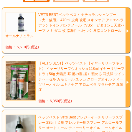
VET'S BEST ベッツベスト ナチュラルシャンプー
（犬・猫用） 470ml 皮膚 被毛 スキンケア アロエベラ
アラントイン パンテノール（VB5） ビタミンE 天然ハ
ーブ ノミ ダニ 蚊 脂漏性 べたつく 皮脂コントロール
オールナチュラル
価格： 5,610円(税込)
【VET'S BEST】ベッツベスト 【イヤーリリーフキッ
ト】 イヤーリリーフウオッシュ118ml イヤーリリーフ
ドライ56g 犬猫用 耳 足の裏 掻く 舐める 耳洗浄 ウイッ
チヘーゼル カモミール ユッカ クローブオイル ティー
ツリーオイル エキナセア アロエベラ マラセチア 真菌
症
価格： 6,050円(税込)
ベッツベスト Vet's Best アレジーイーチリリーフスプ
レー 235ml 犬用 アレルギー用スプレー アルコールフ
リー オートミール ティーツリーオイル ニームオイル